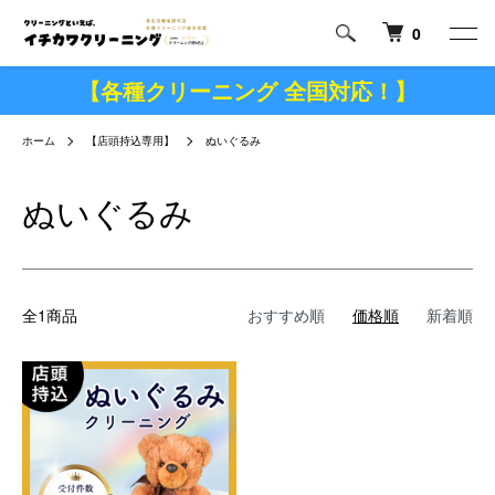
0
【各種クリーニング 全国対応！】
ホーム
【店頭持込専用】
ぬいぐるみ
ぬいぐるみ
全1商品
おすすめ順
価格順
新着順